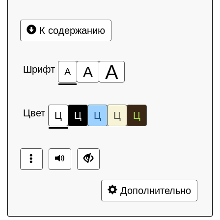
К содержанию
А
Шрифт
А
А
Цвет
Ц
Ц
Ц
Ц
Ц
Дополнительно